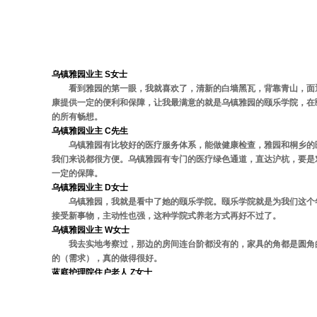
客户评价
乌镇雅园业主 S女士
看到雅园的第一眼，我就喜欢了，清新的白墙黑瓦，背靠青山，面
康提供一定的便利和保障，让我最满意的就是乌镇雅园的颐乐学院，在
的所有畅想。
乌镇雅园业主 C先生
乌镇雅园有比较好的医疗服务体系，能做健康检查，雅园和桐乡的
我们来说都很方便。乌镇雅园有专门的医疗绿色通道，直达沪杭，要是
一定的保障。
乌镇雅园业主 D女士
乌镇雅园，我就是看中了她的颐乐学院。颐乐学院就是为我们这个
接受新事物，主动性也强，这种学院式养老方式再好不过了。
乌镇雅园业主 W女士
我去实地考察过，那边的房间连台阶都没有的，家具的角都是圆角
的（需求），真的做得很好。
蓝庭护理院住户老人 Z女士
蓝庭护理院的工作人员都不错，尤其是杨满珠院长，对我们老人非