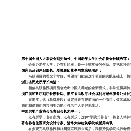
专家评价
第十届全国人大常委会副委员长、中国老年大学协会名誉会长顾秀莲：
企业办老年大学，办在社区里，是一个非常好的创新。要把这种具
国家民政部原副部长、爱晚集团董事局主席徐瑞新：
乌镇项目的理念非常好。希望你们能在这个项目的实践基础上，梳
浙江省民政厅厅长尚清：
相信乌镇雅园项目能创造出中国人养老的全新模式，非常值得期待
浙江省民政厅副厅长苏长聪、浙江省民政厅社会福利与老年服务处处长
在浙江，这（乌镇雅园）肯定是走在很前面的一个项目，像蓝城这
我们相信我们的共同努力能引领老年人更好地生活。
中国房地产业协会名誉副会长朱中一：
老有所学，老有所为，老有所乐，这种“学院式养老”，将老人精
著名养老住区研究设计专家、清华大学建筑学院教授周燕珉
在参观完乌镇雅园和杭州蓝庭颐养公寓后，我很赞赏学院式养老模