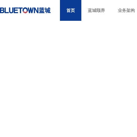
九游平台
|
米兰（中国）milan官方网站
|
安博官方网站
|
安博·
首页
蓝城颐养
业务架构