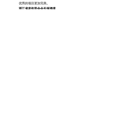
优秀的项目更加完美。
浙江省老年学会会长徐鸿道
在颐乐学院出现之前，中国的养老地产可分为三种类型，第一种就
概念，对老年人来说很有吸引力。
上海和佑养老集团CEO陈琳翰：
乌镇雅园特别注重细节和品质，它的硬件在国内外都是一流的，这
善，是真正意义上的中国版CCRC——持续性照料护理退休社区，提
特色鲜明，很有意思。
美国最高端的养老机构NewBridge
我们接待了几十拨中国养老代表团，蓝城是最靠谱，接近真实的。