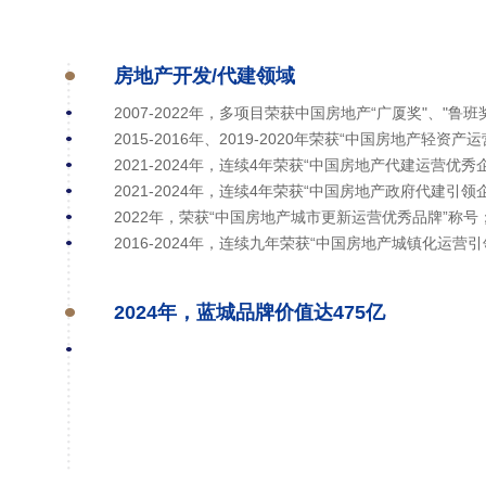
房地产开发/代建领域
2007-2022年，多项目荣获中国房地产“广厦奖"、"鲁班
2015-2016年、2019-2020年荣获“中国房地产轻资
2021-2024年，连续4年荣获“中国房地产代建运营优秀
2021-2024年，连续4年荣获“中国房地产政府代建引领
2022年，荣获“中国房地产城市更新运营优秀品牌”称号
2016-2024年，连续九年荣获“中国房地产城镇化运营
2024年，蓝城品牌价值达475亿