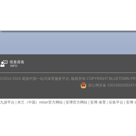
©2014-2024 易游中国一站式体育服务平台, 版权所有 COPYRIGHT BLUETOWN PROPER
浙公网安备 3301060200247
九游平台
|
米兰（中国）milan官方网站
|
安博官方网站
|
安博·体育
|
乐鱼平台
|
安博·