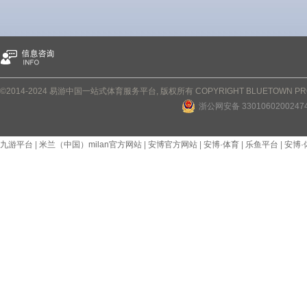
©2014-2024 易游中国一站式体育服务平台, 版权所有 COPYRIGHT BLUETOWN PROPER
浙公网安备 3301060200247
九游平台
|
米兰（中国）milan官方网站
|
安博官方网站
|
安博·体育
|
乐鱼平台
|
安博·