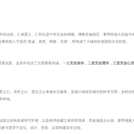
所传达的。仁者爱人，仁和礼是中华文化的精髓。佛教宣扬慈悲，要带给他人利益与
直秉持的八字箴言“真诚、善意、精致、完美”，即构成了小镇的价值观和文化特质。
重要实践，这其中包含三方面重要内涵：一是
安放身体，二是安放需求，三是安放心
爱之心、关怀之心、责任之心来做生活服务。蓝城小镇依托城市的科学文明，乡村自
和幸福。
镇真正的执权者和守护者，以及秩序的建立者和管理者，而蓝城是点火器，要带领家
主的参与贯穿于定位、设计、营造、运营的建设全过程。