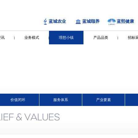
蓝城农业
蓝城颐养
蓝熙健康
资讯
业务模式
理想小镇
产品品类
招标
价值闭环
服务体系
产业要素