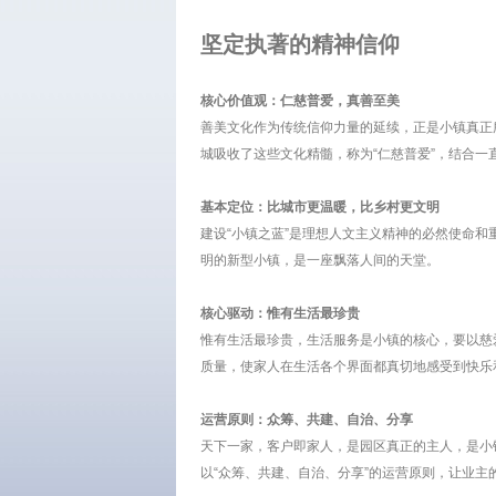
坚定执著的精神信仰
核心价值观：仁慈普爱，真善至美
善美文化作为传统信仰力量的延续，正是小镇真正
城吸收了这些文化精髓，称为“仁慈普爱”，结合一
基本定位：比城市更温暖，比乡村更文明
建设“小镇之蓝”是理想人文主义精神的必然使命和
明的新型小镇，是一座飘落人间的天堂。
核心驱动：惟有生活最珍贵
惟有生活最珍贵，生活服务是小镇的核心，要以慈
质量，使家人在生活各个界面都真切地感受到快乐
运营原则：众筹、共建、自治、分享
天下一家，客户即家人，是园区真正的主人，是小
以“众筹、共建、自治、分享”的运营原则，让业