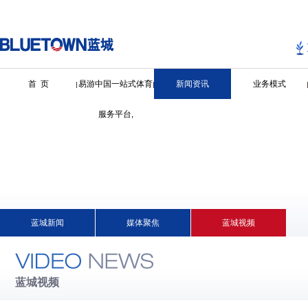
首 页
易游中国一站式体育
新闻资讯
业务模式
服务平台,
蓝城新闻
媒体聚焦
蓝城视频
蓝城视频