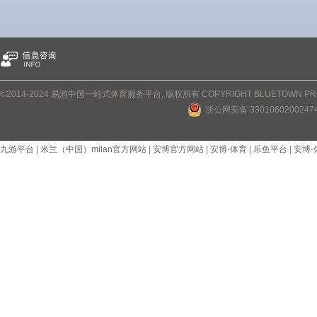
©2014-2024 易游中国一站式体育服务平台, 版权所有 COPYRIGHT BLUETOWN PROPER
浙公网安备 3301060200247
九游平台
|
米兰（中国）milan官方网站
|
安博官方网站
|
安博·体育
|
乐鱼平台
|
安博·