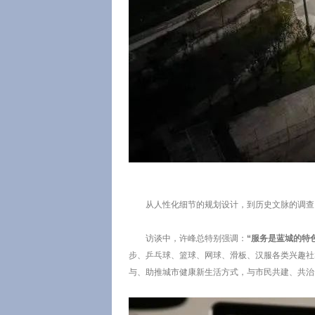
从人性化细节的规划设计，到历史文脉的调查
访谈中，许峰总特别强调：
“服务是蓝城的特
步、乒乓球、篮球、网球、滑板、汉服各类兴趣社
与、助推城市健康新生活方式，与市民共建、共治