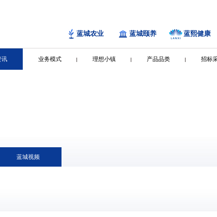
蓝城农业
蓝城颐养
蓝熙健康
资讯
业务模式
理想小镇
产品品类
招标
蓝城视频