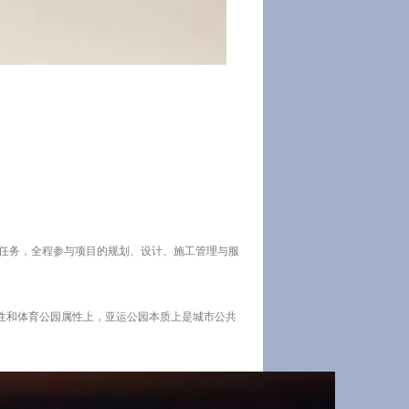
任务，全程参与项目的规划、设计、施工管理与服
性和体育公园属性上，亚运公园本质上是城市公共