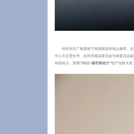
经杭州文广集团旗下电视频道和电台频率、在
中心主任贾生华，杭州市规划委员会专家委员会副
和影响力，荣膺
“2021·城市推动力”
地产传媒大奖