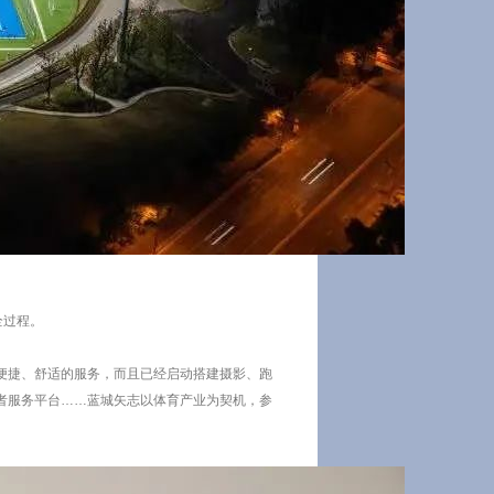
全过程。
便捷、舒适的服务，而且已经启动搭建摄影、跑
者服务平台……蓝城矢志以体育产业为契机，参