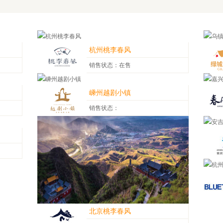
杭州桃李春风
销售状态：在售
嵊州越剧小镇
销售状态：
北京桃李春风