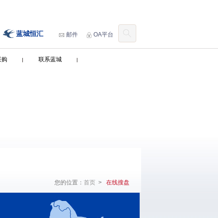
蓝城恒汇
邮件
OA平台
采购
联系蓝城
您的位置：
首页
>
在线搜盘