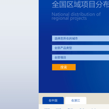
选择您所在的城市
全部产品类型
全部项目
在中国
在浙江