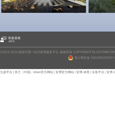
©2014-2024 易游中国一站式体育服务平台, 版权所有 COPYRIGHT BLUETOWN PROPER
浙公网安备 3301060200247
九游平台
|
米兰（中国）milan官方网站
|
安博官方网站
|
安博·体育
|
乐鱼平台
|
安博·