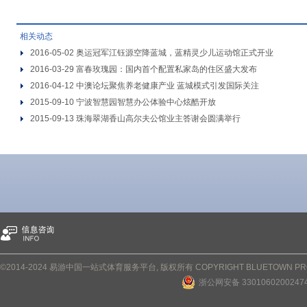
相关动态
2016-05-02 奥运冠军江钰源空降蓝城，蓝精灵少儿运动馆正式开业
2016-03-29 富春玫瑰园：国内首个配置私家岛的住区盛大发布
2016-04-12 中澳论坛聚焦养老健康产业 蓝城模式引发国际关注
2015-09-10 宁波智慧园智慧办公体验中心炫酷开放
2015-09-13 珠海翠湖香山高尔夫公馆业主答谢会圆满举行
©2014-2024 易游中国一站式体育服务平台, 版权所有 COPYRIGHT BLUETOWN PROPER
浙公网安备 3301060200247